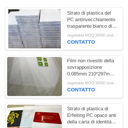
MAPPA
DEL
Strato di plastica del
SITO
PC antinvecchiamento
trasparente bianco di
50Mpa 1.3g/Cm3
negotiable MOQ:30000 strati o 2 tonnellate
PRIVACY
CONTATTO
POLICY
Film non rivestiti della
sovrapposizione
0.085mm 210*297mm
del PC trasparente dei
negotiable MOQ:30000 strati o 2 tonnellate
semi
CONTATTO
Strato di plastica di
Erfeiting PC opaco anti
della carta di identità