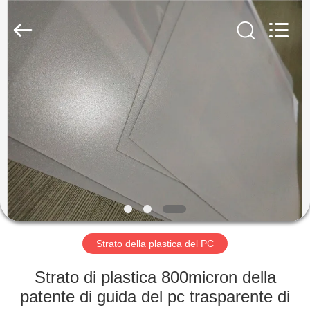
MKarte
Material
Technology
(Tianjin)
Limited.
All
Rights
Reserved.
CASA.
PRODOTTI
VIDEO
SU
DI
NOI
Strato della plastica del PC
Strato di plastica 800micron della
VISITA
patente di guida del pc trasparente di