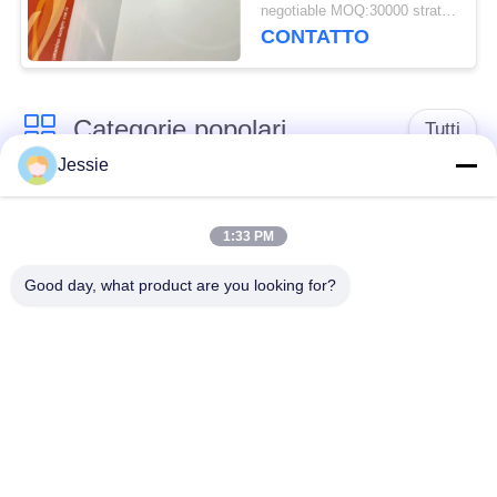
del leggero 50mpa A3
negotiable MOQ:30000 strati o 2 tonnellate
CONTATTO
Categorie popolari
Tutti
Jessie
Materiale di Smart
Materiale della carta
Card
del PVC
1:33 PM
Good day, what product are you looking for?
Strati stampabili del
Digital che stampa gli
PVC del getto di
strati del PVC
inchiostro
Sovrapposizione
Strato interno del
rivestita del PVC
PVC