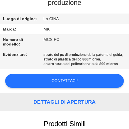
ALLA
produzione
FABBRICA
Luogo di origine:
La CINA
CONTROLLO
Marca:
MK
DELLA
Numero di
MCS-PC
modello:
QUALITÀ
Evidenziare:
,
strato del pc di produzione della patente di guida
,
strato di plastica del pc 800micron
chiaro strato del policarbonato da 800 micron
CONTATTACI
CONTATTACI!
NOTIZIE
CHIEDI UN
DETTAGLI DI APERTURA
PREVENTIVO
Prodotti Simili