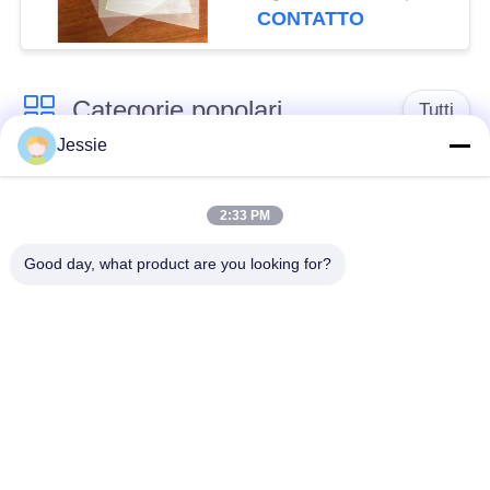
stampante HP Indigo
CONTATTO
M-PET-HIP
Categorie popolari
Tutti
Jessie
Materiale di Smart
Materiale della carta
Card
del PVC
2:33 PM
Good day, what product are you looking for?
Strati stampabili del
Digital che stampa gli
PVC del getto di
strati del PVC
inchiostro
Sovrapposizione
Strato interno del
rivestita del PVC
PVC
Piatto d'acciaio