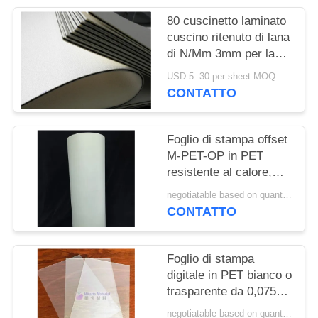
MAPPA
80 cuscinetto laminato
DEL
cuscino ritenuto di lana
SITO
di N/Mm 3mm per la
carta di credito
USD 5 -30 per sheet MOQ:100 pc
PRIVACY
CONTATTO
POLICY
Foglio di stampa offset
M-PET-OP in PET
resistente al calore,
indeformabile,
negotiatable based on quantity MOQ:10000 fogli
resistente
CONTATTO
all'invecchiamento a
umido e ad alta
resistenza alla trazione
Foglio di stampa
digitale in PET bianco o
trasparente da 0,075-
0,25 mm per
negotiatable based on quantity MOQ:10000 fogli