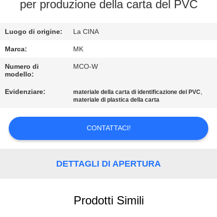
ALLA
per produzione della carta del PVC
FABBRICA
Luogo di origine:
La CINA
CONTROLLO
Marca:
MK
DELLA
Numero di
MCO-W
modello:
QUALITÀ
Evidenziare:
,
materiale della carta di identificazione del PVC
materiale di plastica della carta
CONTATTACI
CONTATTACI!
NOTIZIE
DETTAGLI DI APERTURA
CHIEDI UN
PREVENTIVO
Prodotti Simili