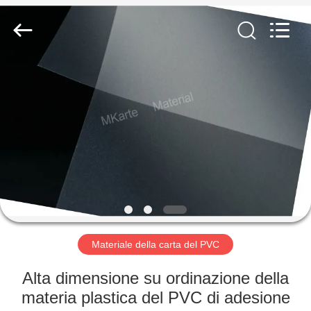
MKarte
Material
Technology
(Tianjin)
Limited.
All
Rights
Reserved.
CASA.
PRODOTTI
VIDEO
SU
DI
NOI
Materiale della carta del PVC
Alta dimensione su ordinazione della
VISITA
materia plastica del PVC di adesione