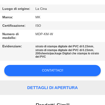
ALLA
FABBRICA
Luogo di origine:
La Cina
Marca:
MK
CONTROLLO
Certificazione:
ISO
DELLA
Numero di
MDP-KM-W
modello:
QUALITÀ
Evidenziare:
,
strato di stampa digitale del PVC di 0.15mm
,
strato di stampa digitale del PVC di 0.15mm
CONTATTACI
200sheets/package Digital che stampa lo strato
del PVC
NOTIZIE
CONTATTACI!
CHIEDI UN
DETTAGLI DI APERTURA
PREVENTIVO