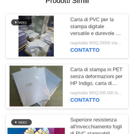
Prodotti Simili
MAPPA
DEL
Carta di PVC per la
SITO
stampa digitale
versatile e durevole per
PRIVACY
la produzione di carte
negotiable MOQ:20000 sheets or 2 tons
d'identità intelligenti di
POLICY
CONTATTO
alta qualità
Carta di stampa in PET
senza deformazioni per
HP Indigo, carta di
stampa in PET, carta di
negotiable MOQ:500.000 fogli al mese
stampa in PET
CONTATTO
stampata con
stampante digitale M-
PET-HIP
Superiore resistenza
all'invecchiamento fogli
di PVC stampabili