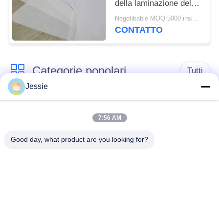
della laminazione del
PVC di 0.24mm non
Negotibable MOQ:5000 insiemi (3 strati per strato)
CONTATTO
Categorie popolari
Tutti
Jessie
Materiale di Smart
Materiale della carta
Card
del PVC
7:56 AM
Good day, what product are you looking for?
Strati stampabili del
Digital che stampa gli
PVC del getto di
strati del PVC
inchiostro
Sovrapposizione
Strato interno del
rivestita del PVC
PVC