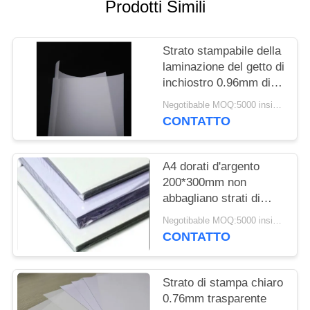
MAPPA
Prodotti Simili
DEL
SITO
Strato stampabile della
laminazione del getto di
inchiostro 0.96mm di
PRIVACY
adesione dell'inchiostro
Negotibable MOQ:5000 insiemi (3 strati per strato)
POLICY
non
CONTATTO
A4 dorati d'argento
200*300mm non
abbagliano strati di
laminazione
Negotibable MOQ:5000 insiemi (3 strati per strato)
CONTATTO
Strato di stampa chiaro
0.76mm trasparente