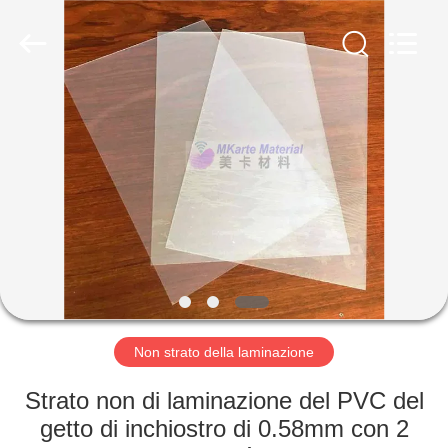
MKarte
Material
Technology
(Tianjin)
Limited.
All
Rights
Reserved.
CASA.
PRODOTTI
VIDEO
SU
DI
NOI
Non strato della laminazione
Strato non di laminazione del PVC del
VISITA
getto di inchiostro di 0.58mm con 2