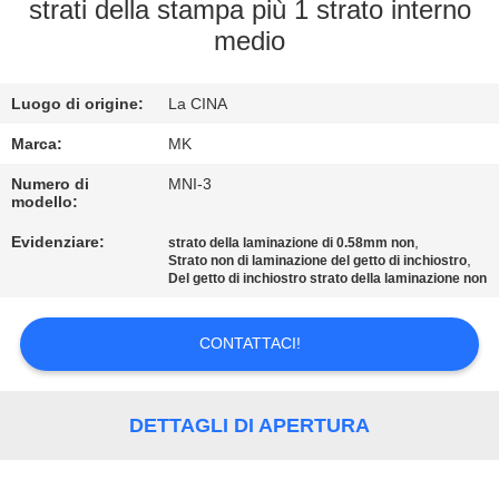
ALLA
strati della stampa più 1 strato interno
medio
FABBRICA
Luogo di origine:
La CINA
CONTROLLO
DELLA
Marca:
MK
QUALITÀ
Numero di
MNI-3
modello:
Evidenziare:
,
strato della laminazione di 0.58mm non
CONTATTACI
,
Strato non di laminazione del getto di inchiostro
Del getto di inchiostro strato della laminazione non
NOTIZIE
CONTATTACI!
CHIEDI UN
DETTAGLI DI APERTURA
PREVENTIVO