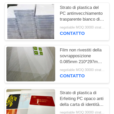
MAPPA
Strato di plastica del
DEL
PC antinvecchiamento
SITO
trasparente bianco di
50Mpa 1.3g/Cm3
negotiable MOQ:30000 strati o 2 tonnellate
PRIVACY
CONTATTO
POLICY
Film non rivestiti della
sovrapposizione
0.085mm 210*297mm
del PC trasparente dei
negotiable MOQ:30000 strati o 2 tonnellate
semi
CONTATTO
Strato di plastica di
Erfeiting PC opaco anti
della carta di identità
del leggero 50mpa A3
negotiable MOQ:30000 strati o 2 tonnellate