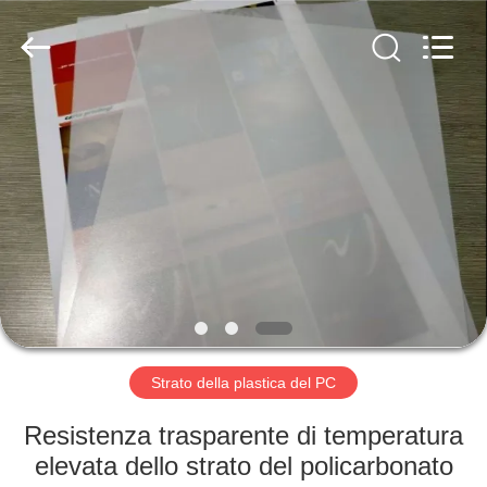
MKarte
Material
Technology
(Tianjin)
Limited.
All
Rights
Reserved.
CASA.
PRODOTTI
VIDEO
SU
DI
NOI
Strato della plastica del PC
Resistenza trasparente di temperatura
VISITA
elevata dello strato del policarbonato