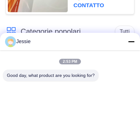
CONTATTO
Categorie popolari
Tutti
Jessie
Materiale di Smart
Materiale della carta
Card
del PVC
2:53 PM
Good day, what product are you looking for?
Strati stampabili del
Digital che stampa gli
PVC del getto di
strati del PVC
inchiostro
Sovrapposizione
Strato interno del
rivestita del PVC
PVC
Piatto d'acciaio