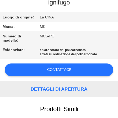
ALLA
ignifugo
FABBRICA
Luogo di origine:
La CINA
CONTROLLO
Marca:
MK
DELLA
Numero di
MCS-PC
modello:
QUALITÀ
Evidenziare:
,
chiaro strato del policarbonato
strati su ordinazione del policarbonato
CONTATTACI
CONTATTACI!
NOTIZIE
DETTAGLI DI APERTURA
CHIEDI UN
PREVENTIVO
Prodotti Simili